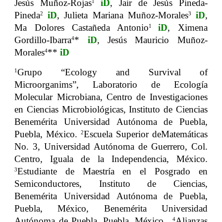
Jesús Muñoz-Rojas
iD
, Jair de Jesús Pineda-
1
Pineda
iD
, Julieta Mariana Muñoz-Morales
iD
,
2
3
Ma Dolores Castañeda Antonio
iD
, Ximena
1
Gordillo-Ibarra
*
iD
, Jesús Mauricio Muñoz-
4
Morales
**
iD
4
Grupo “Ecology and Survival of
1
Microorganims”, Laboratorio de Ecología
Molecular Microbiana, Centro de Investigaciones
en Ciencias Microbiológicas, Instituto de Ciencias
Benemérita Universidad Autónoma de Puebla,
Puebla, México.
Escuela Superior deMatemáticas
2
No. 3, Universidad Autónoma de Guerrero, Col.
Centro, Iguala de la Independencia, México.
Estudiante de Maestría en el Posgrado en
3
Semiconductores, Instituto de Ciencias,
Benemérita Universidad Autónoma de Puebla,
Puebla, México, Benemérita Universidad
Autónoma de Puebla, Puebla, México.
Alianzas
4