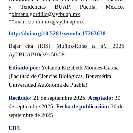
y Tendencias BUAP, Puebla, México
.
*
ximena.gordillo@aytbuap.mx
;
**
mauricio.munoz@aytbuap.mx
http://doi.org/10.5281/zenodo.17263638
B
ajar cita (RIS):
Muñoz-Rojas
et al
., 2025
AyTBUAP10(39):50-58
Editado por:
Yolanda Elizabeth Morales-García
(Facultad de Ciencias Biológicas, Benemérita
Universidad Autónoma de Puebla).
Recibido:
2
1
de
septiembre
2025.
Aceptado:
30
de
septiembre
2025
.
Fecha de publicación:
30
de
septiembre
de 2025
URI: