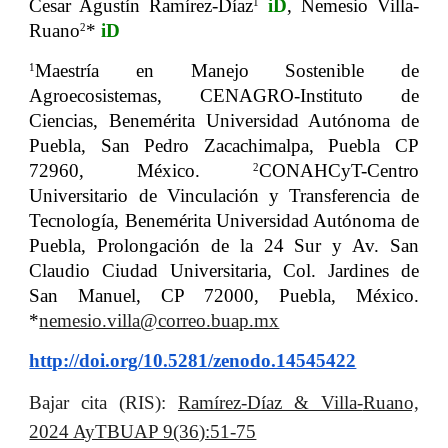
Cesar Agustín Ramírez-Díaz
iD
, Nemesio Villa-
1
Ruano
*
iD
2
Maestría en Manejo Sostenible de
1
Agroecosistemas, CENAGRO-Instituto de
Ciencias, Benemérita Universidad Autónoma de
Puebla, San Pedro Zacachimalpa, Puebla CP
72960, México.
CONAHCyT-Centro
2
Universitario de Vinculación y Transferencia de
Tecnología, Benemérita Universidad Autónoma de
Puebla, Prolongación de la 24 Sur y Av. San
Claudio Ciudad Universitaria, Col. Jardines de
San Manuel, CP 72000, Puebla, México
.
*
nemesio.villa@correo.buap.mx
http://doi.org/10.5281/zenodo.14545422
B
ajar cita (RIS):
Ramírez-Díaz & Villa-
Ruano,
2024 AyTBUAP 9(36):51-75