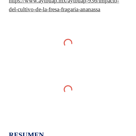
https://www.aytbuap.mx/aytbuap-936/impacto-
del-cultivo-de-la-fresa-fragaria-ananassa
RESUMEN