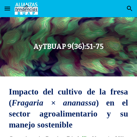
Skip to main content
Skip to navigation
AyTBUAP 9(36):51-75
Impacto del cultivo de la fresa
(
Fragaria
×
ananassa
) en el
sector agroalimentario y su
manejo sostenible