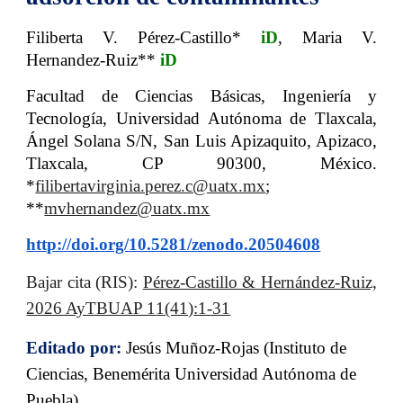
Filiberta V. Pérez-Castillo*
iD
, Maria V.
Hernandez-Ruiz**
iD
Facultad de Ciencias Básicas, Ingeniería y
Tecnología, Universidad Autónoma de Tlaxcala,
Ángel Solana S/N, San Luis Apizaquito, Apizaco,
Tlaxcala, CP 90300, México
.
*
filibertavirginia.perez.c@uatx.mx
;
**
mvhernandez@uatx.mx
http://doi.org/10.5281/zenodo.20504608
B
ajar cita (RIS):
Pérez-Castillo & Hernández-Ruiz,
2026 AyTBUAP 1
1(41):1-31
Editado por:
Jesús Muñoz-Rojas (Instituto de
Ciencias, Benemérita Universidad Autónoma de
Puebla).