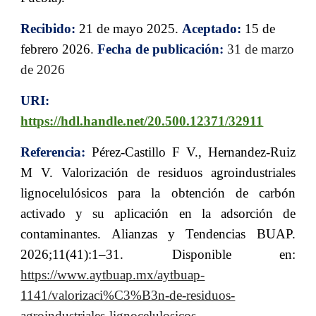
Recibido:
21
de mayo 2025.
Aceptado:
15
de
febrero
202
6
.
Fecha de publicación:
31
de
marzo
de 202
6
URI:
https://hdl.handle.net/20.500.12371/32911
Referencia:
Pérez-Castillo F V., Hernandez-Ruiz
M V. Valorización de residuos agroindustriales
lignocelulósicos para la obtención de carbón
activado y su aplicación en la adsorción de
contaminantes. Alianzas y Tendencias BUAP.
2026;11(41):1–31. Disponible en:
https://www.aytbuap.mx/aytbuap-
1141/valorizaci%C3%B3n-de-residuos-
agroindustriales-lignocelulosicos