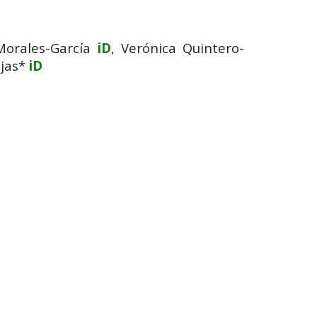
Morales-García
iD
, Verónica Quintero-
ojas*
iD