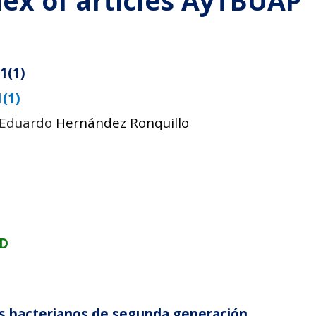
ex of articles AyTBUAP 
1(
1
)
1(
1
)
; Eduardo
Hernández Ronquillo
iD
es bacterianos de segunda generación