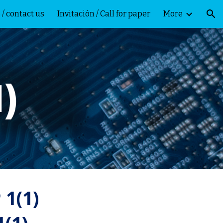
 / contact us
Invitación / Call for paper
More
ion
)
 1(
1
)