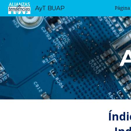
AyT BUAP
Página 
Sk
Índi