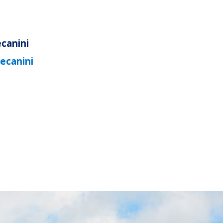
ecanini
ecanini