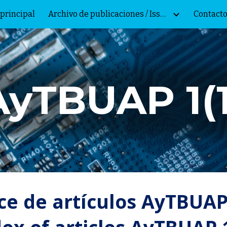
principal
Archivo de publicaciones / Issue archive
Contacto
ip to main content
Skip to navigat
AyTBUAP 1(1
ce de artículos AyTBUAP