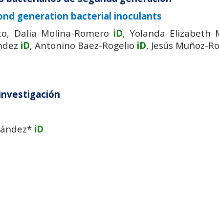
ond generation bacterial inoculants
xto, Dalia Molina-Romero
iD
, Yolanda Elizabeth 
ández
iD
, Antonino Baez-Rogelio
iD
, Jesús Muñoz-R
investigación
nández*
iD