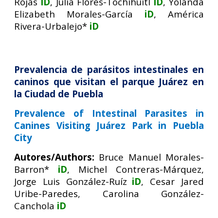
Rojas
iD
, Julia Flores-Tochihuitl
iD
, Yolanda
Elizabeth Morales-García
iD
, América
Rivera-Urbalejo*
iD
Prevalencia de parásitos intestinales en
caninos que visitan el parque Juárez en
la Ciudad de Puebla
Prevalence of Intestinal Parasites in
Canines Visiting Juárez Park in Puebla
City
Autores/Authors:
Bruce Manuel Morales-
Barron*
iD
, Michel Contreras-Márquez
,
Jorge Luis González-Ruíz
iD
,
Cesar Jared
Uribe-Paredes
,
Carolina González-
Canchola
iD