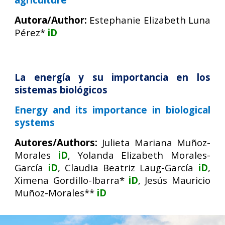
Autor
a
/Author:
Estephanie Elizabeth Luna
Pérez*
iD
La energía y su importancia en los
sistemas biológicos
Energy and its importance in biological
systems
Autores/Authors:
Julieta Mariana Muñoz-
Morales
iD
, Yolanda Elizabeth Morales-
García
iD
, Claudia Beatriz Laug-García
iD
,
Ximena Gordillo-Ibarra*
iD
, Jesús Mauricio
Muñoz-Morales**
iD