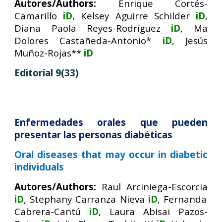
Autores/Authors:
Enrique Cortés-
Camarillo
iD
, Kelsey Aguirre Schilder
iD
,
Diana Paola Reyes-Rodríguez
iD
, Ma
Dolores Castañeda-Antonio*
iD
, Jesús
Muñoz-Rojas**
iD
Editorial
9
(3
3
)
Enfermedades orales que pueden
presentar las personas diabéticas
Oral diseases that may occur in diabetic
individuals
Autores/Authors:
Raul Arciniega-Escorcia
iD
, Stephany Carranza Nieva
iD
, Fernanda
Cabrera-Cantú
iD
, Laura Abisai Pazos-