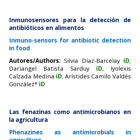
Inmunosensores para la detección de
antibióticos en alimentos
Inmuno-sensors for antibiotic detection
in food
Autores/Authors:
Silvia Díaz-Barcelay
iD
,
Dariangel Batista Sarduy
iD
, Iyolexis
Calzada Medina
iD
, Arístides Camilo Valdés
González
*
iD
Las fenazinas como antimicrobianos en
la agricultura
Phenazines as antimicrobials in
agriculture