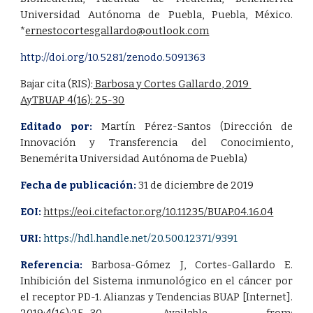
Universidad Autónoma de Puebla, Puebla, México.
*
ernestocortesgallardo@outlook.com
http://doi.org/10.5281/zenodo.5091363
Bajar cita (RIS):
 Barbosa y Cortes Gallardo, 2019 
AyTBUAP 4(16): 25-30
Editado por:
Martín Pérez-Santos (Dirección de
Innovación y Transferencia del Conocimiento,
Benemérita Universidad Autónoma de Puebla)
Fecha de publicación:
31 de diciembre de 2019
EOI:
https://eoi.citefactor.org/10.11235/BUAP.04.16.04
URI:
https://hdl.handle.net/20.500.12371/9391
Referencia:
Barbosa-Gómez J, Cortes-Gallardo E.
Inhibición del Sistema inmunológico en el cáncer por
el receptor PD-1. Alianzas y Tendencias BUAP [Internet].