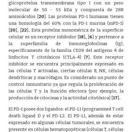
glicoproteína transmembrana tipo I con un peso
molecular de 50 - 55 kDa y compuesta de 288
aminoácidos
[
20
]
. Las proteínas PD-1 humanas tienen
una homología del 60% con la PD-1 murina (mPD-1)
[
20
]
,
[
22
]
.
Esta proteína monomérica de la superficie
celular es un receptor inhibidor
[
18
]
,
[
6
]
y pertenece a
la superfamilia de Inmunoglobulinas (Ig),
específicamente de la familia CD28 del antígeno 4 de
linfocitos T citotóxicos (CTLA-4)
[
7
]
. Este receptor
inhibidor se encuentra principalmente expresado en
las células T activadas, ciertas células B, NK, células
dendríticas y macrófagos. Es considerado un punto de
control inmunitario ya que regula la proliferación de
las células T y la función efectora (por ejemplo, la
producción de citocinas y la actividad citotóxica)
[
17
]
.
El PD-1 posee dos ligandos: el PD-L1 (programmed T cell
death ligand 1) y el PD-L2. El PD-L1, además de estar
expresado en algunas células tumorales, se encuentra
presente en células hematopoyéticas (células T, células