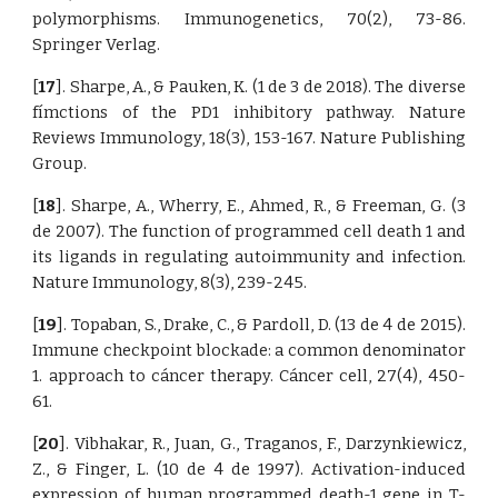
polymorphisms. Immunogenetics, 70(2), 73-86.
Springer Verlag.
[
17
]. Sharpe, A., & Pauken, K. (1 de 3 de 2018). The diverse
fímctions of the PD1 inhibitory pathway. Nature
Reviews Immunology, 18(3), 153-167. Nature Publishing
Group.
[
18
]. Sharpe, A., Wherry, E., Ahmed, R., & Freeman, G. (3
de 2007). The function of programmed cell death 1 and
its ligands in regulating autoimmunity and infection.
Nature Immunology, 8(3), 239-245.
[
19
]. Topaban, S., Drake, C., & Pardoll, D. (13 de 4 de 2015).
Immune checkpoint blockade: a common denominator
1. approach to cáncer therapy. Cáncer cell, 27(4), 450-
61.
[
20
]. Vibhakar, R., Juan, G., Traganos, F., Darzynkiewicz,
Z., & Finger, L. (10 de 4 de 1997). Activation-induced
expression of human programmed death-1 gene in T-