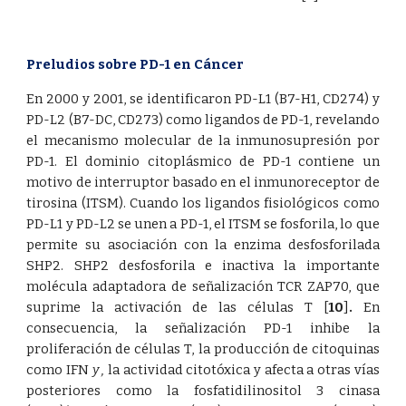
Preludios sobre PD-1 en Cáncer
En 2000 y 2001, se identificaron PD-L1 (B7-H1, CD274) y
PD-L2 (B7-DC, CD273) como ligandos de PD-1, revelando
el mecanismo molecular de la inmunosupresión por
PD-1. El dominio citoplásmico de PD-1 contiene un
motivo de interruptor basado en el inmunoreceptor de
tirosina (ITSM). Cuando los ligandos fisiológicos como
PD-L1 y PD-L2 se unen a PD-1, el ITSM se fosforila, lo que
permite su asociación con la enzima desfosforilada
SHP2. SHP2 desfosforila e inactiva la importante
molécula adaptadora de señalización TCR ZAP70, que
suprime la activación de las células T
[
10
]
.
En
consecuencia, la señalización PD-1 inhibe la
proliferación de células T, la producción de citoquinas
como IFN
y ,
la actividad citotóxica y afecta a otras vías
posteriores como la fosfatidilinositol 3 cinasa