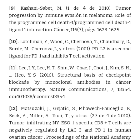
[
9
]. Kashani-Sabet, M. (1 de 4 de 2010). Tumor
progression by immune evasión in melanoma: Role of
the programmed cell death-1/programmed cell death-1
ligand 1 interaction. Cáncer, 116(7), págs. 1623-1625.
[
10
]. Latchman, Y., Wood, C., Chernova, T., Chaudhary, D.,
Borde, M., Chernova, L, y otros. (2001). PD-L2 is a second
ligand for PD-1 and inhibits T cell activation.
[
11
]. Lee, J. Y., Lee, H. T., Shin, W., Chae, J., Choi, J., Kim, S. H.,
... Heo, Y.-S. (2016). Structural basis of checkpoint
blockade by monoclonal antibodies in cáncer
immunotherapy. Nature Communications, 7, 13354.
doi:10.1038/ncommsl3354
[
12
]. Matsuzaki, J., Gnjatic, S., Mhawech-Fauceglia, P.,
Beck, A., Miller, A., Tsuji, T., y otros. (27 de 4 de 2010).
Tumor-infíltrating NY-ESO-l-specific CD8 + T cells are
negatively regulated by LAG-3 and PD-1 in human
ovarian cáncer . Proceedings of the National Academy