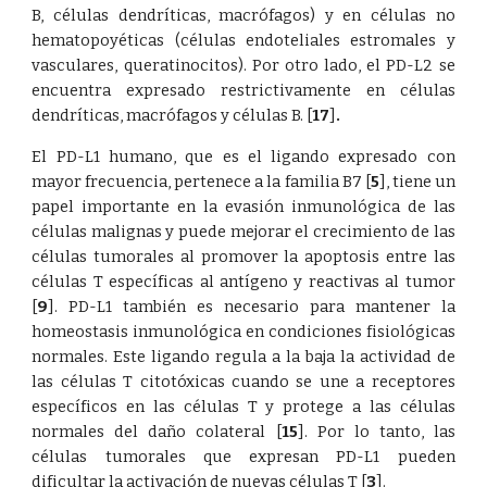
B, células dendríticas, macrófagos) y en células no
hematopoyéticas (células endoteliales estromales y
vasculares, queratinocitos). Por otro lado, el PD-L2 se
encuentra expresado restrictivamente en células
dendríticas, macrófagos y células B.
[
17
]
.
El PD-L1 humano, que es el ligando expresado con
mayor frecuencia, pertenece a la familia B7
[
5
]
, tiene un
papel importante en la evasión inmunológica de las
células malignas y puede mejorar el crecimiento de las
células tumorales al promover la apoptosis entre las
células T específicas al antígeno y reactivas al tumor
[
9
]
. PD-L1 también es necesario para mantener la
homeostasis inmunológica en condiciones fisiológicas
normales. Este ligando regula a la baja la actividad de
las células T citotóxicas cuando se une a receptores
específicos en las células T y protege a las células
normales del daño colateral
[
15
]
. Por lo tanto, las
células tumorales que expresan PD-L1 pueden
dificultar la activación de nuevas células T
[
3
]
.