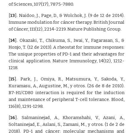
of Sciences, 107(17), 7875-7880.
[
13
]. Naidoo, J., Page, D., & Wolchok, J. (9 de 12 de 2014).
Immune modulation for cáncer therapy. British Journal
of Cáncer, 111(12), 2214-2219. Nature Publishing Group.
[
14
]. Okazaki, T., Chikuma, S., Iwai, Y., Fagarasan, S., &
Honjo, T. (12 de 2013). A rheostat for immune responses:
The unique properties of PD-1 and their advantages for
clinical application. Nature Immunology, 14(12), 1212-
1218.
[
15
]. Park, J., Omiya, R., Matsumura, Y., Sakoda, Y.,
Kuramasu, A., Augustine, M., y otros. (26 de 8 de 2010).
B7-H1/CD80 interaction is required for the induction
and maintenance of peripheral T-cell tolerance. Blood,
116(8), 1291-1298.
[
16
]. Salmaninejad, A., Khoramshahi, V., Azani, A.,
Soltaninejad, E., Aslani, S., Zamani, M., y otros. (1 de 2 de
2018). PD-1 and cáncer: molecular mechanisms and