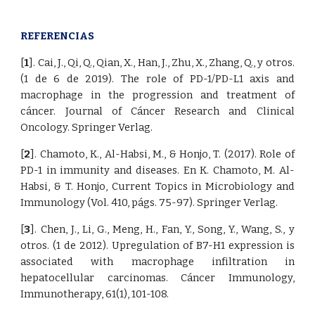
REFERENCIAS
[
1
]. Cai, J., Qi, Q., Qian, X., Han, J., Zhu, X., Zhang, Q., y otros.
(1 de 6 de 2019). The role of PD-1/PD-L1 axis and
macrophage in the progression and treatment of
cáncer. Journal of Cáncer Research and Clinical
Oncology. Springer Verlag.
[
2
]. Chamoto, K., Al-Habsi, M., & Honjo, T. (2017). Role of
PD-1 in immunity and diseases. En K. Chamoto, M. Al-
Habsi, & T. Honjo, Current Topics in Microbiology and
Immunology (Vol. 410, págs. 75-97). Springer Verlag.
[
3
]. Chen, J., Li, G., Meng, H., Fan, Y., Song, Y., Wang, S., y
otros. (1 de 2012). Upregulation of B7-H1 expression is
associated with macrophage infiltration in
hepatocellular carcinomas. Cáncer Immunology,
Immunotherapy, 61(1), 101-108.