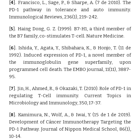
[
4
]. Francisco, L., Sage, P., & Sharpe, A. (7 de 2010). The
PD-1 pathway in tolerance and auto immunity.
Immunological Reviews, 236(1), 219-242.
[
5
]. Haing Dong, G. Z. (1999). B7-H1, a third member of
the B7 family, co-stimulates T-cell. Nature Medicine.
[
6
]. Ishida, Y., Agata, Y., Shibahara, K., & Honjo, T. (11 de
1992). Induced expression of PD-1, a novel member of
the immunoglobulin gene superfamily, upon
programmed cell death. The EMBO journal, 11(11), 3887-
95.
[
7
]. Jin, H., Ahmed, R., & Okazaki, T. (2010). Role of PD-1 in
regulating T-Cell immunity. Current Topics in
Microbiology and Immunology, 350, 17-37.
[
8
]. Kamimura, N., Wolf, A., & Iwai, Y. (15 de 1 de 2019).
Development of Cáncer Immunotherapy Targeting the
PD-1 Pathway. Journal of Nippon Medical School, 86(1),
10-14.