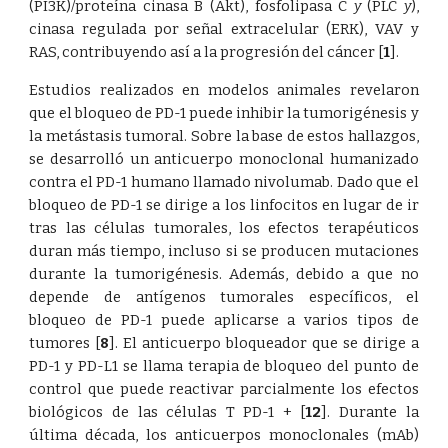
(PI3K)/proteína cinasa B (Akt), fosfolipasa C
y
(PLC
y
),
cinasa regulada por señal extracelular (ERK), VAV y
RAS, contribuyendo así a la progresión del cáncer
[
1
]
.
Estudios realizados en modelos animales revelaron
que el bloqueo de PD-1 puede inhibir la tumorigénesis y
la metástasis tumoral. Sobre la base de estos hallazgos,
se desarrolló un anticuerpo monoclonal humanizado
contra el PD-1 humano llamado nivolumab. Dado que el
bloqueo de PD-1 se dirige a los linfocitos en lugar de ir
tras las células tumorales, los efectos terapéuticos
duran más tiempo, incluso si se producen mutaciones
durante la tumorigénesis. Además, debido a que no
depende de antígenos tumorales específicos, el
bloqueo de PD-1 puede aplicarse a varios tipos de
tumores
[
8
]
. El anticuerpo bloqueador que se dirige a
PD-1 y PD-L1 se llama terapia de bloqueo del punto de
control que puede reactivar parcialmente los efectos
biológicos de las células T PD-1 +
[
12
]
. Durante la
última década, los anticuerpos monoclonales (mAb)