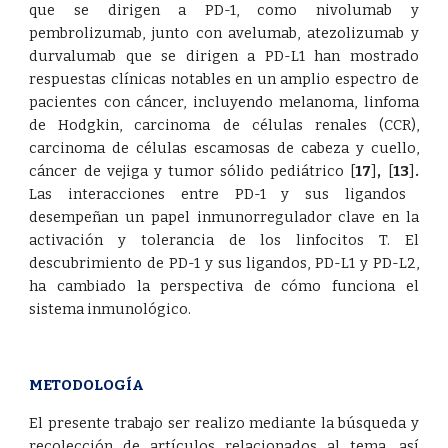
que se dirigen a PD-1, como nivolumab y
pembrolizumab, junto con avelumab, atezolizumab y
durvalumab que se dirigen a PD-L1 han mostrado
respuestas clínicas notables en un amplio espectro de
pacientes con cáncer, incluyendo melanoma, linfoma
de Hodgkin, carcinoma de células renales (CCR),
carcinoma de células escamosas de cabeza y cuello,
cáncer de vejiga y tumor sólido pediátrico
[
17
]
,
[
13
]
.
Las interacciones entre PD-1 y sus ligandos
desempeñan un papel inmunorregulador clave en la
activación y tolerancia de los linfocitos T. El
descubrimiento de PD-1 y sus ligandos, PD-L1 y PD-L2,
ha cambiado la perspectiva de cómo funciona el
sistema inmunológico.
METODOLOGÍA
El presente trabajo ser realizo mediante la búsqueda y
recolección de artículos relacionados al tema, así