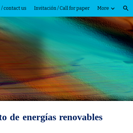
 / contact us
Invitación / Call for paper
More
ion
to de energías renovables