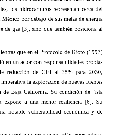
es, los hidrocarburos representan cerca del
 a México por debajo de sus metas de energía
e de gas [
3
], sino que también posiciona al
ientras que en el Protocolo de Kioto (1997)
tió en un actor con responsabilidades propias
 de reducción de GEI al 35% para 2030,
imperativa la exploración de nuevas fuentes
a de Baja California. Su condición de "isla
la expone a una menor resiliencia [
6
]. Su
una notable vulnerabilidad económica y de
e nueve mil hogares que no están conectados a