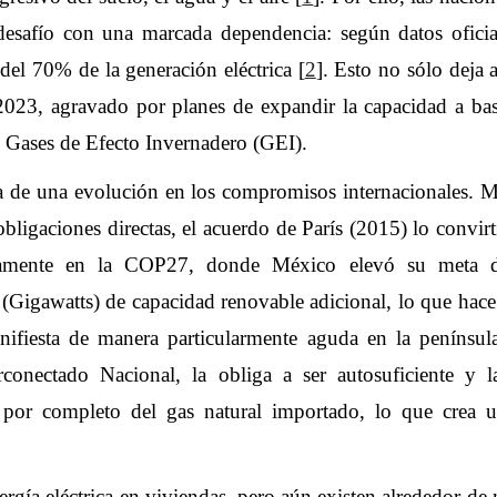
desafío con una marcada dependencia: según datos oficial
del 70% de la generación eléctrica [
2
]. Esto no sólo deja
2023, agravado por planes de expandir la capacidad a bas
e Gases de Efecto Invernadero (GEI).
va de una evolución en los compromisos internacionales. M
obligaciones directas, el acuerdo de París (2015) lo convir
ticamente en la COP27, donde México elevó su meta
igawatts) de capacidad renovable adicional, lo que hace 
anifiesta de manera particularmente aguda en la penínsul
erconectado Nacional, la obliga a ser autosuficiente y 
i por completo del gas natural importado, lo que crea 
nergía eléctrica en viviendas, pero aún existen alrededor d