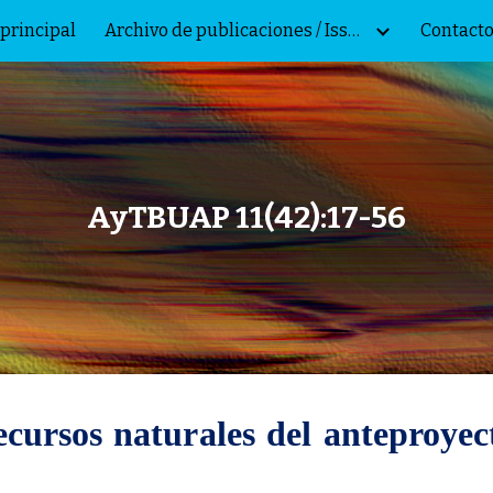
principal
Archivo de publicaciones / Issue archive
Contacto
ip to main content
Skip to navigat
AyTBUAP 11(42):17-56
ecursos naturales del anteproyec