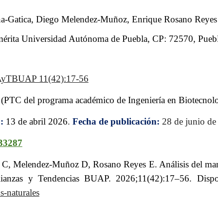
ña-Gatica, Diego Melendez-Muñoz, Enrique Rosano Reyes
nemérita Universidad Autónoma de Puebla, CP: 72570, Pueb
 AyTBUAP 11(42):17-56
(
PTC del programa académico de Ingeniería en Biotecnolog
o:
13
de abril 2026
.
Fecha de publicación:
28
de junio de
/33287
 C, Melendez-Muñoz D, Rosano Reyes E. Análisis del manej
 Alianzas y Tendencias BUAP. 2026;11(42):17–56. Disp
-naturales