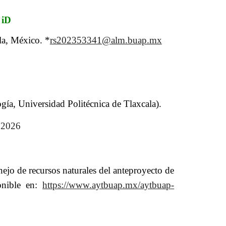
iD
la, México
. *
rs202353341@alm.buap.mx
ía, Universidad Politécnica de Tlaxcala
).
 2026
o de recursos naturales del anteproyecto de
onible en:
https://www.aytbuap.mx/aytbuap-