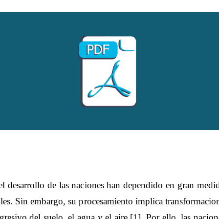
el desarrollo de las naciones han dependido en gran medi
les. Sin embargo, su procesamiento implica transformacion
esivo del suelo, el agua y el aire [
1
]. Por ello, las naci