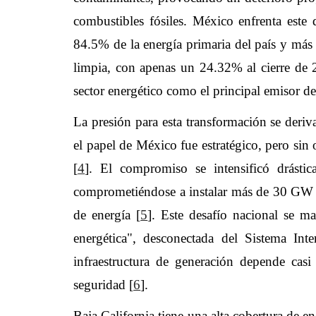
combustibles fósiles. México enfrenta este 
84.5% de la energía primaria del país y más 
limpia, con apenas un 24.32% al cierre de 
sector energético como el principal emisor d
La presión para esta transformación se deri
el papel de México fue estratégico, pero sin 
[
4
]. El compromiso se intensificó drás
comprometiéndose a instalar más de 30 GW (G
de energía [
5
]. Este desafío nacional se m
energética", desconectada del Sistema Int
infraestructura de generación depende cas
seguridad [
6
].
Baja California tiene una alta cobertura de e