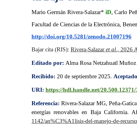
Mario Germán Rivera-Salazar*
iD
, Carlo Pe
Facultad de Ciencias de la Electrónica, Be
http://doi.org/10.5281/zenodo.21007196
B
ajar cita (RIS):
Rivera
-Salazar
et al
., 2026
Editado por:
Alma Rosa Netzahuatl Muñoz
Recibido:
20
de
septiembre
2025.
Aceptad
URI:
https://hdl.handle.net/20.500.12371
Referencia:
Rivera-Salazar MG, Peña-Gatica
energías renovables en Baja California.
1142/an%C3%A1lisis-del-manejo-de-recursos