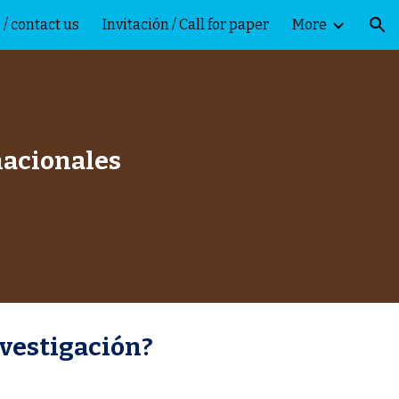
 / contact us
Invitación / Call for paper
More
ion
nvestigación?