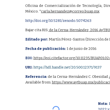
Oficina de Comercialización de Tecnología, Di
México.
*
carla.hernandez@correo.buap.mx
http://doi.org/10.5281/zenodo.5074263
Bajar cita RIS:
de la Cerna-Hernández, 2016 AyTBUAP
Editado por:
Martín Pérez-Santos (Dirección de
Fecha de publicación:
1 de junio de 2016
EOI:
https://eoi.citefactor.org/10.11235/BUAP.01.02
URI:
https://hdl.handle.net/20.500.12371/9137
Referencia:
de la Cerna-Hernández C. Obesidad ¿c
Available from:
https://www.aytbuap.mx/publicac
Nota:
2022 y