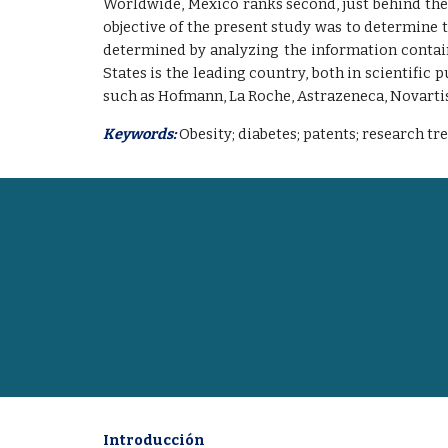
Worldwide, Mexico ranks second, just behind the 
objective of the present study was to determine t
determined by analyzing the information contain
States is the leading country, both in scientifi
such as Hofmann, La Roche, Astrazeneca, Novartis
Keywords:
Obesity
;
diabetes; patents; research tr
Introducción