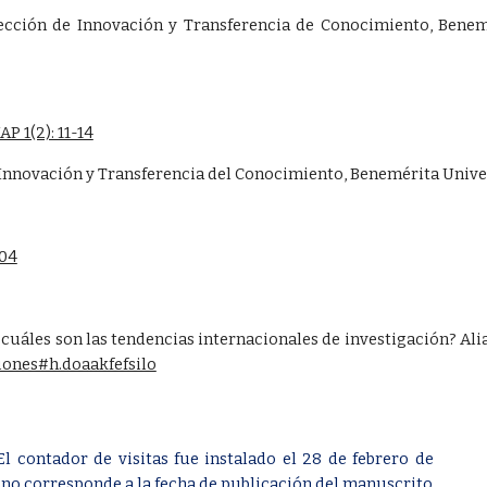
rección de Innovación y Transferencia de Conocimiento, Benem
 1(2): 11-14
 Innovación y Transferencia del Conocimiento, Benemérita Univ
.04
uáles son las tendencias internacionales de investigación? Alia
iones#h.doaakfefsilo
El contador de visitas fue instalado el 28 de febrero de
 no corresponde a la fecha de publicación del manuscrito