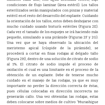
condiciones de flujo laminar (área estéril). Los tallos
esterilizados serán manipulados con pinzas y material
estéril en el resto del desarrollo del explante. Cuidando
la orientación de los tallos, estos deben deshojarse con
mucho cuidado usando bisturís estériles (Fig
ura
2E).
Cada vez el tamaño de los esquejes se irá haciendo más
pequeño, simulando a una pirámide (Fig
uras
2F y 2G).
Una vez que se haya observado la ubicación del
meristemo apical (cúspide de la pirámide), se
procederá a cortar en finas rodajas al delgado tallo
(Fig
ura
2H), dentro de una solución de citrato de sodio
al 1%. El citrato de sodio impide el proceso de
oxidación el cual es una limitante en el proceso de la
obtención de un explante. Debe de tenerse mucho
cuidado en el manejo de las rodajas, ya que es muy
importante no perder la dirección correcta de éstas,
pues células colocadas en dirección incorrecta no
generarán callo. Una vez obtenidas las rodajas, estas
deben colocarse sobre medios de cultivo “Murashigue