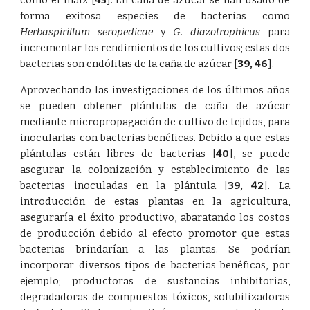
como el maíz
[
45
]
. En caña de azúcar se han usado de
forma exitosa especies de bacterias como
Herbaspirillum seropedicae
y
G. diazotrophicus
para
incrementar los rendimientos de los cultivos; estas dos
bacterias son endófitas de la caña de azúcar
[
39
,
46
]
.
Aprovechando las investigaciones de los últimos años
se pueden obtener plántulas de caña de azúcar
mediante micropropagación de cultivo de tejidos, para
inocularlas con bacterias benéficas. Debido a que estas
plántulas están libres de bacterias
[
40
]
, se puede
asegurar la colonización y establecimiento de las
bacterias inoculadas en la plántula
[
39
,
42
]
. La
introducción de estas plantas en la agricultura,
aseguraría el éxito productivo, abaratando los costos
de producción debido al efecto promotor que estas
bacterias brindarían a las plantas. Se podrían
incorporar diversos tipos de bacterias benéficas, por
ejemplo; productoras de sustancias inhibitorias,
degradadoras de compuestos tóxicos, solubilizadoras