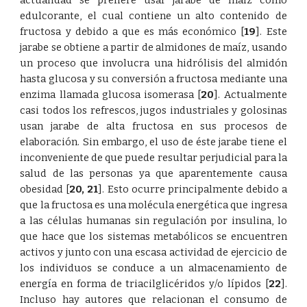
actualidad se prefiere usar jarabe de maíz como
edulcorante, el cual contiene un alto contenido de
fructosa y debido a que es más económico
[
19
]
. Este
jarabe se obtiene a partir de almidones de maíz, usando
un proceso que involucra una hidrólisis del almidón
hasta glucosa y su conversión a fructosa mediante una
enzima llamada glucosa isomerasa
[
20
]
. Actualmente
casi todos los refrescos, jugos industriales y golosinas
usan jarabe de alta fructosa en sus procesos de
elaboración. Sin embargo, el uso de éste jarabe tiene el
inconveniente de que puede resultar perjudicial para la
salud de las personas ya que aparentemente causa
obesidad
[
20
,
21
]
. Esto ocurre principalmente debido a
que la fructosa es una molécula energética que ingresa
a las células humanas sin regulación por insulina, lo
que hace que los sistemas metabólicos se encuentren
activos y junto con una escasa actividad de ejercicio de
los individuos se conduce a un almacenamiento de
energía en forma de triacilglicéridos y/o lípidos
[
22
]
.
Incluso hay autores que relacionan el consumo de