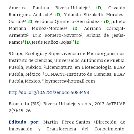
América Paulina Rivera
-
Urbalejo
iD
, Osvaldo
1
Rodríguez
-
Andrade
iD
, Yolanda Elizabeth Morales
-
1
García
iD
, Verónica Quintero
-
Hernández
iD
, Julieta
1,2
1,3
Mariana Muñoz
-
Morales
iD
, Adriana Carbajal
-
2
Armenta
, Eric Romero
-
Navarro
, Ariana de Jesús
-
2
2
Ramos
iD
, Jesús Muñoz
-
Rojas
*
iD
2
1
Grupo Ecología y Supervivencia de Microorganismos,
1
Instituto de Ciencias, Universidad Autónoma de Puebla,
Puebla, México.
Licenciatura en Biotecnología BUAP,
2
Puebla, México.
CONACYT-Instituto de Ciencias, BUAP,
3
Puebla, México. *
joymerre@hotmail.com
http://doi.org/10.5281/zenodo.5083458
Bajar cita (RIS):
Rivera-Urbalejo y cols., 2017 AyTBUAP
2(7): 15-26
Editado por:
Martín Pérez-Santos (Dirección de
Innovación y Transferencia del Conocimiento,