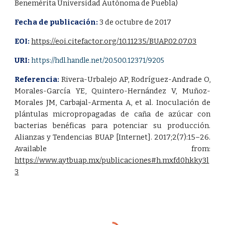
Benemérita Universidad Autónoma de Puebla)
Fecha de publicación:
3 de octubre de 2017
EOI:
https://eoi.citefactor.org/10.11235/BUAP.02.07.03
URI:
https://hdl.handle.net/20.500.12371/9205
Referencia:
Rivera-Urbalejo AP, Rodríguez-Andrade O,
Morales-García YE, Quintero-Hernández V, Muñoz-
Morales JM, Carbajal-Armenta A, et al. Inoculación de
plántulas micropropagadas de caña de azúcar con
bacterias benéficas para potenciar su producción.
Alianzas y Tendencias BUAP [Internet]. 2017;2(7):15–26.
Available from:
https://www.aytbuap.mx/publicaciones#h.mxfd0hkky3l
3