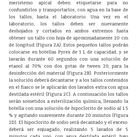
meristemo apical deben etiquetarse para no
confundirlos y transportarlos, con agua en la base de
los tallos, hasta el laboratorio. Una vez en el
laboratorio, los tallos deben ser nuevamente
deshojados y cortados en ambos extremos hasta
obtener un tallo con hoja de aproximadamente 20 cm
de longitud (Fig
ura
2A). Estos pequeños tallos podrán
colocarse en botellas Pyrex de 1 L de capacidad, y se
lavarán durante 60 segundos con una solución de
etanol al 70% con dos gotas de tween 20, para la
desinfección del material (Fig
ura
2B). Posteriormente
la solución deberá decantarse y a los tallos contenidos
en el fiasco se le aplicarán dos lavados extra con agua
destilada estéril (Fig
ura
2C). A continuación los tallos
serán sometidos a esterilización química, llenando la
botella con una solución de hipoclorito de sodio al 1.5
% y agitando suavemente durante 20 minutos (Fig
ura
2D). El hipoclorito de sodio será decantado y el exceso
deberá ser enjuagado, realizando 5 lavados de 5
minutos cada uno, con agua destilada estéril, bajo