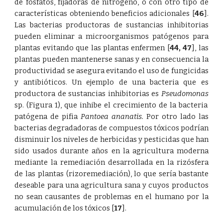
de fosfatos, fijadoras de nitrógeno, o con otro tipo de
características obteniendo beneficios adicionales
[
46
]
.
Las bacterias productoras de sustancias inhibitorias
pueden eliminar a microorganismos patógenos para
plantas evitando que las plantas enfermen
[
44
,
47
]
, las
plantas pueden mantenerse sanas y en consecuencia la
productividad se asegura evitando el uso de fungicidas
y antibióticos. Un ejemplo de una bacteria que es
productora de sustancias inhibitorias es
Pseudomonas
sp. (
F
igura 1), que inhibe el crecimiento de la bacteria
patógena de pifia
Pantoea ananatis.
Por otro lado las
bacterias degradadoras de compuestos tóxicos podrían
disminuir los niveles de herbicidas y pesticidas que han
sido usados durante años en la agricultura moderna
mediante la remediación desarrollada en la rizósfera
de las plantas (rizoremediación), lo que sería bastante
deseable para una agricultura sana y cuyos productos
no sean causantes de problemas en el humano por la
acumulación de los tóxicos
[
17
]
.