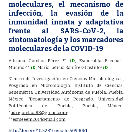
moleculares, el mecanismo de
infección, la evasión de la
inmunidad innata y adaptativa
frente al SARS-CoV-2, la
sintomatología y los marcadores
moleculares de la COVID-19
Adriana Gamboa-Pérez
*
iD
, Esmeralda Escobar-
1
Muciño
**
iD
, María Leticia Ramírez-Castillo
iD
1
2
Centro de Investigación en Ciencias Microbiológicas,
1
Posgrado en Microbiología. Instituto de Ciencias,
Benemérita Universidad Autónoma de Puebla, Puebla,
México.
Departamento de Posgrado, Universidad
2
Politécnica de Puebla, Puebla, México.
*
adrigamboa88@gmail.com
;
**
esmeeem2014@mail.com
http://doi.org/10.5281/zenodo.5094061