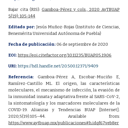
Bajar cita (RIS):
Gamboa-Pérez y cols., 2020 AyTBUAP
5(19): 105-144
Editado por:
Jesús Muñoz-Rojas (Instituto de Ciencias,
Benemérita Universidad Autónoma de Puebla)
Fecha de publicación:
06
de
septiembre
de 2020
EOI:
https://eoi.citefactor.org/10.11235/BUAP.05.19.06
URI:
https://hdl.handle.net/20.500.12371/9409
Referencia:
Gamboa-Pérez A, Escobar-Muciño E,
Ramírez-Castillo ML. El origen, las características
moleculares, el mecanismo de infección, la evasión de
la inmunidad innata y adaptativa frente al SARS-CoV-2,
la sintomatología y los marcadores moleculares de la
COVID-19. Alianzas y Tendencias BUAP [Internet].
2020;5(19):105–44. Available from:
https://www.aytbuap.mx/publicaciones#h.idqf67veb8er