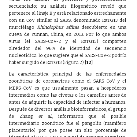
secuenciado; su análisis filogenético reveló que
pertenece al linaje B y está relacionado estrechamente
con un CoV similar al SARS, denominado RaTG13 del
murciélago
Rhinolophus affinis
descubierto en una
cueva de Yunnan, China, en 2013. Por lo que ambos
virus (el SARS-CoV-2 y el RaTG13) comparten
alrededor del 96% de identidad de secuencia
nucleotídica, lo que sugiere que el SARS-CoV-2 podría
haber surgido de RaTG13 (Figura 2)
[12]
.
La característica principal de las enfermedades
zoonóticas de coronavirus como el SARS-CoV y el
MERS-CoV es que usualmente pasan a hospederos
intermedios como las civetas o los camellos antes de
antes de adquirir la capacidad de infectar a humanos.
Después de diversos análisis bioinformáticos, el grupo
de Zhang
et al
., informaron que el posible
intermediario zoonótico fue el pangolín (mamífero
placentario) por que posee un alto porcentaje de