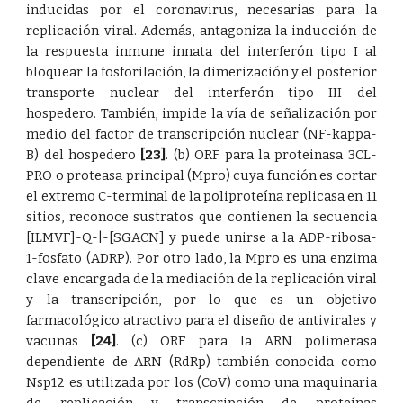
inducidas por el coronavirus, necesarias para la
replicación viral. Además, antagoniza la inducción de
la respuesta inmune innata del interferón tipo I al
bloquear la fosforilación, la dimerización y el posterior
transporte nuclear del interferón tipo III del
hospedero. También, impide la vía de señalización por
medio del factor de transcripción nuclear (NF-kappa-
B) del hospedero
[23]
. (b) ORF para la proteinasa 3CL-
PRO o proteasa principal (Mpro) cuya función es cortar
el extremo C-terminal de la poliproteína replicasa en 11
sitios, reconoce sustratos que contienen la secuencia
[ILMVF]-Q-|-[SGACN] y puede unirse a la ADP-ribosa-
1-fosfato (ADRP). Por otro lado, la Mpro es una enzima
clave encargada de la mediación de la replicación viral
y la transcripción, por lo que es un objetivo
farmacológico atractivo para el diseño de antivirales y
vacunas
[24]
. (c) ORF para la ARN polimerasa
dependiente de ARN (RdRp) también conocida como
Nsp12 es utilizada por los (CoV) como una maquinaria