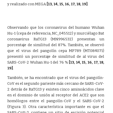
y realizado con MEGA
[13
,
14
,
15
,
16
,
17
,
18
,
19]
.
Observando que los coronavirus del humano Wuhan
Hu-1 (cepa de referencia, NC_045512) y murciélago Bat
coronavirus RaTG13 (MN996532) presentan un
porcentaje de similitud del 87%. También, se observó
que el virus del pangolín cepa MP789 (MT084071)
presentó un porcentaje de similitud de al virus del
SARS-CoV-2 Wuhan Hu-1 del 76 %
[13
,
14
,
15
,
16
,
17
,
18
,
19]
.
También, se ha encontrado que el virus del pangolín-
CoV es el segundo pariente más cercano de SARS-CoV-
2 detrás de RaTG13 y existen cinco aminoácidos clave
en el dominio de unión al receptor del ACE2 que son
homólogos entre el pangolín-CoV y el SARS-CoV-2
(Figura 3). Otra característica importante es que el
SARS-CoV-2 contiene un sitio de escisión potencial