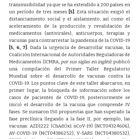
transmisibilidad ya que se ha extendido a 200 países en
un período de tres meses
[5]
. Esta situación exigió el
distanciamiento social y el aislamiento, así como el
aceleramiento de la producción y revalidación de
medicamentos (antivirales), anticuerpos, terapias y
vacunas para contrarrestar la pandemia de la COVID-19
[5
,
6
,
7]
. Dada la urgencia de desarrollar vacunas, la
Coalición Internacional de Autoridades Reguladoras de
Medicamentos (ICMRA,
por sus siglas en inglés
) publicó
una compilación del Primer Taller Regulatorio
Mundial sobre el desarrollo de vacunas contra la
COVID-19. Los puntos clave de este taller abarcaron, en
primer lugar, la búsqueda de información sobre los
casos de pacientes de COVID-19, posteriormente se
inició el desarrollo de la vacuna que comprende IV
fases. Se sumaron 150 propuestas que han superado la
fase preclínica llegando a la fase II, por ejemplo, las
vacunas: AZD1222 (ChAdOx1 nCoV-19) (NCT04324606),
AV-COVID-19 (NCT04386252), V-SARS (NCT04380532),