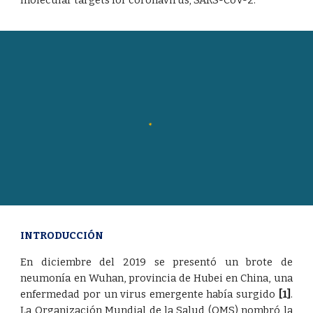
molecular targets for coronavirus; SARS-CoV-2
.
INTRODUCCIÓN
En diciembre del 2019 se presentó un brote de
neumonía en Wuhan, provincia de Hubei en China, una
enfermedad por un virus emergente había surgido
[1]
.
La Organización Mundial de la Salud (OMS) nombró la