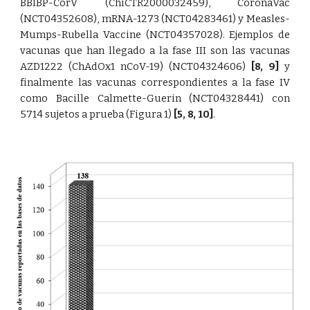
BBIBP-CorV (ChiCTR2000032459), CoronaVac
(NCT04352608), mRNA-1273 (NCT04283461) y Measles-
Mumps-Rubella Vaccine (NCT04357028). Ejemplos de
vacunas que han llegado a la fase III son las vacunas
AZD1222 (ChAdOx1 nCoV-19) (NCT04324606)
[8
,
9]
y
finalmente las vacunas correspondientes a la fase IV
como Bacille Calmette-Guerin (NCT04328441) con
5714 sujetos a prueba (Figura 1)
[5
,
8
,
10]
.