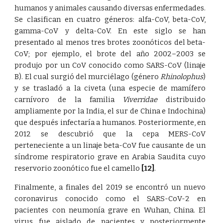
humanos y animales causando diversas enfermedades.
Se clasifican en cuatro géneros: alfa-CoV, beta-CoV,
gamma-CoV y delta-CoV. En este siglo se han
presentado al menos tres brotes zoonóticos del beta-
CoV; por ejemplo, el brote del año 2002–2003 se
produjo por un CoV conocido como SARS-CoV (linaje
B). El cual surgió del murciélago (género
Rhinolophus
)
y se trasladó a la civeta (una especie de mamífero
carnívoro de la familia
Viverridae
distribuido
ampliamente por la India, el sur de China e Indochina)
que después infectaría a humanos. Posteriormente, en
2012 se descubrió que la cepa MERS-CoV
perteneciente a un linaje beta-CoV fue causante de un
síndrome respiratorio grave en Arabia Saudita cuyo
reservorio zoonótico fue el camello
[12]
.
Finalmente, a finales del 2019 se encontró un nuevo
coronavirus conocido como el SARS-CoV-2 en
pacientes con neumonía grave en Wuhan, China. El
virus fue aislado de pacientes y posteriormente