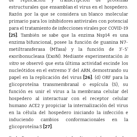
de replicación y transcripción de proteínas
estructurales que ensamblan el virus en el hospedero.
Razón por la que se considera un blanco molecular
primario para los inhibidores antivirales con potencial
para el tratamiento de infecciones virales por COVID-19
[25]
. También se sabe que la enzima
N
sp14 es una
enzima bifuncional, posee la función de guanina N7-
metiltransferasa (MTasa) y la función de 3'-5'
exoribonucleasa (ExoN). Mediante experimentación
in
vitro
se observó que esta última actividad escinde los
nucleótidos en el extremo 3’ del ARN, demostrando su
papel en la replicación del virus
[26]
. (d) ORF para la
glicoproteína transmembranal o espícula (S), su
función es unir el virus a la membrana celular del
hospedero al interactuar con el receptor celular
humano ACE2 y propiciar la internalización del virus
en la célula del hospedero iniciando la infección e
induciendo cambios conformacionales en la
glicoproteína S
[27]
.