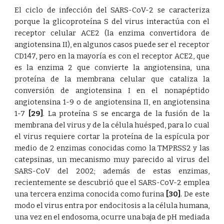
El ciclo de infección del SARS-CoV-2 se caracteriza
porque la glicoproteína S del virus interactúa con el
receptor celular ACE2 (la enzima convertidora de
angiotensina II), en algunos casos puede ser el receptor
CD147, pero en la mayoría es con el receptor ACE2, que
es la enzima 2 que convierte la angiotensina, una
proteína de la membrana celular que cataliza la
conversión de angiotensina I en el nonapéptido
angiotensina 1-9 o de angiotensina II, en angiotensina
1-7
[29]
. La proteína S se encarga de la fusión de la
membrana del virus y de la célula huésped, para lo cual
el virus requiere cortar la proteína de la espícula por
medio de 2 enzimas conocidas como la TMPRSS2 y las
catepsinas, un mecanismo muy parecido al virus del
SARS-CoV del 2002; además de estas enzimas,
recientemente se descubrió que el SARS-CoV-2 emplea
una tercera enzima conocida como furina
[30]
. De este
modo el virus entra por endocitosis a la célula humana,
una vez en el endosoma, ocurre una baja de pH mediada