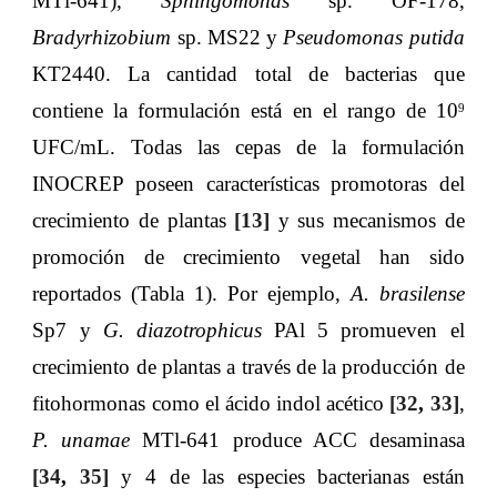
MTl-641),
Sphingomonas
sp. OF-178,
Bradyrhizobium
sp. MS22 y
Pseudomonas putida
KT2440. La cantidad total de bacterias que
contiene la formulación está en el rango de 10
9
UFC/mL. Todas las cepas de la formulación
INOCREP poseen características promotoras del
crecimiento de plantas
[13]
y sus mecanismos de
promoción de crecimiento vegetal han sido
reportados (Tabla 1). Por ejemplo,
A. brasilense
Sp7 y
G. diazotrophicus
PAl 5 promueven el
crecimiento de plantas a través de la producción de
fitohormonas como el ácido indol acético
[32
,
33]
,
P. unamae
MTl-641 produce ACC desaminasa
[34
,
35]
y 4 de las especies bacterianas están