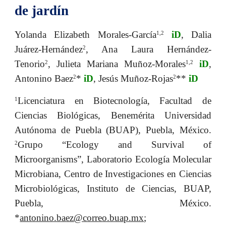
de jardín
Yolanda Elizabeth Morales-García
iD
, Dalia
1,2
Juárez-Hernández
, Ana Laura Hernández-
2
Tenorio
, Julieta Mariana Muñoz-Morales
iD
,
2
1,2
Antonino Baez
*
iD
, Jesús Muñoz-Rojas
**
iD
2
2
Licenciatura en Biotecnología, Facultad de
1
Ciencias Biológicas, Benemérita Universidad
Autónoma de Puebla (BUAP), Puebla, México.
Grupo “Ecology and Survival of
2
Microorganisms”, Laboratorio Ecología Molecular
Microbiana, Centro de Investigaciones en Ciencias
Microbiológicas, Instituto de Ciencias, BUAP,
Puebla, México.
*
antonino.baez@correo.buap.mx
;