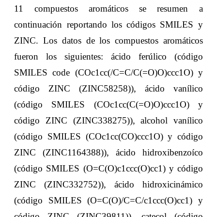
11 compuestos aromáticos se resumen a
continuación reportando los códigos SMILES y
ZINC. Los datos de los compuestos aromáticos
fueron los siguientes: ácido ferúlico (código
SMILES code (COc1cc(/C=C/C(=O)O)ccc1O) y
código ZINC (ZINC58258)), ácido vanílico
(código SMILES (COc1cc(C(=O)O)ccc1O) y
código ZINC (ZINC338275)), alcohol vanílico
(código SMILES (COc1cc(CO)ccc1O) y código
ZINC (ZINC1164388)), ácido hidroxibenzoíco
(código SMILES (O=C(O)c1ccc(O)cc1) y código
ZINC (ZINC332752)), ácido hidroxicinámico
(código SMILES (O=C(O)/C=C/c1ccc(O)cc1) y
código ZINC (ZINC39811)), catecol (código