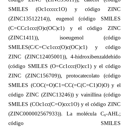
SMILES (Oc1ccccc1O) y código ZINC
(ZINC13512214)), eugenol (código SMILES
(C=CCc1ccc(O)c(OC)c1) y el código ZINC
(ZINC1411)), isoeugenol (código
SMILES(C/C=C\c1ccc(O)c(OC)c1) y código
ZINC (ZINC12405001)), 4-hidroxibenzaldehído
(código SMILES (O=Cc1ccc(O)cc1) y el código
ZINC (ZINC156709)), protocatecolato (código
SMILES (COC(=O)C1=CC(=C(C=C1)O)O) y el
código ZINC (ZINC13246)) y vainillina (código
SMILES (COc1cc(C=O)ccc1O) y el código ZINC
(ZINC000002567933)). La molécula C
-AHL;
6
código SMILES