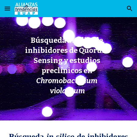
Skip to main content
Skip to navigation
Búsqueda
 in silico 
de 
inhibidores de Quorum 
Sensing y estudios 
preclínicos en
Chromobacterium 
violaceum
Búsqueda
in silico
de inhibidores