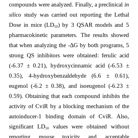
compounds were analyzed. Finally, a preclinical
in
silico
study was carried out reporting the Lethal
Dose in mice (LD
) by 3 QSAR models and 5
50
pharmacokinetic parameters. The results showed
that when analyzing the -ΔG by both programs, 5
strong QS inhibitors were obtained: ferulic acid
(-6.37 ± 0.21), hydroxycinnamic acid (-6.53 ±
0.35), 4-hydroxybenzaldehyde (6.6 ± 0.61),
eugenol (-6.2 ± 0.38), and isoeugenol (-6.23 ±
0.59). Obtaining that each compound inhibits the
activity of CviR by a blocking mechanism of the
autoinducer-1 binding domain of CviR. Also,
significant LD
values were obtained without
50
reporting mouse toxicity and acceptable