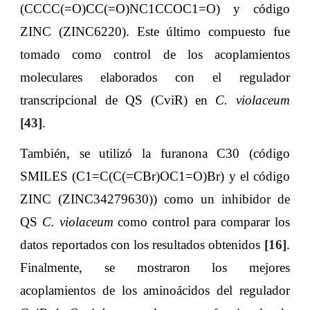
(CCCC(=O)CC(=O)NC1CCOC1=O) y código
ZINC (ZINC6220). Este último compuesto fue
tomado como control de los acoplamientos
moleculares elaborados con el regulador
transcripcional de QS (CviR) en
C. violaceum
[
43
]
.
También, se utilizó la furanona C30 (código
SMILES (C1=C(C(=CBr)OC1=O)Br) y el código
ZINC (ZINC34279630)) como un inhibidor de
QS
C. violaceum
como control para comparar los
datos reportados con los resultados obtenidos
[
16
]
.
Finalmente, se mostraron los mejores
acoplamientos de los aminoácidos del regulador