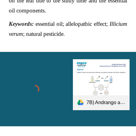
on the leaf due to the study time and the essential
oil components.
Keywords:
essential oil; allelopathic effect;
Illicium
verum
; natural pesticide
.
7B) Andrango and Changoluisa, 2021 Anexos.pdf