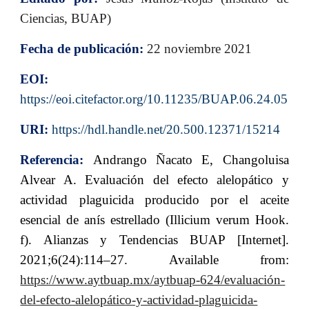
Ciencias, BUAP)
Fecha de publicación:
22
noviembre 2021
EOI:
https://eoi.citefactor.org/10.11235/BUAP.06.24.05
URI:
https://hdl.handle.net/20.500.12371/15214
Referencia:
Andrango Ñacato E, Changoluisa
Alvear A. Evaluación del efecto alelopático y
actividad plaguicida producido por el aceite
esencial de anís estrellado (Illicium verum Hook.
f). Alianzas y Tendencias BUAP [Internet].
2021;6(24):114–27. Available from:
https://www.aytbuap.mx/aytbuap-624/evaluación-
del-efecto-alelopático-y-actividad-plaguicida-