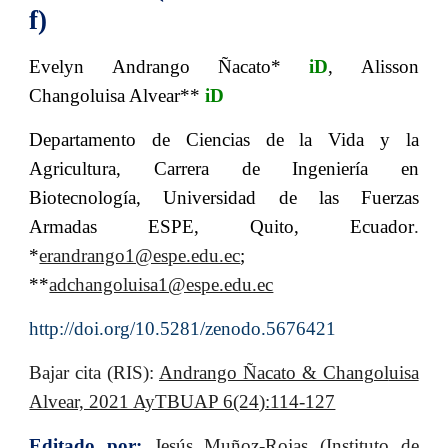
f)
Evelyn Andrango Ñacato*
iD
, Alisson
Changoluisa Alvear**
iD
Departamento de Ciencias de la Vida y la
Agricultura, Carrera de Ingeniería en
Biotecnología, Universidad de las Fuerzas
Armadas ESPE, Quito, Ecuador
.
*
erandrango1@espe.edu.ec
;
**
adchangoluisa1@espe.edu.ec
http://doi.org/10.5281/zenodo.5676421
Bajar cita (RIS):
Andrango Ñacato & Changol
uisa
Alvear, 2021 AyTBUAP 6(24):114-127
Editado por:
Jesús Muñoz-Rojas (Instituto de