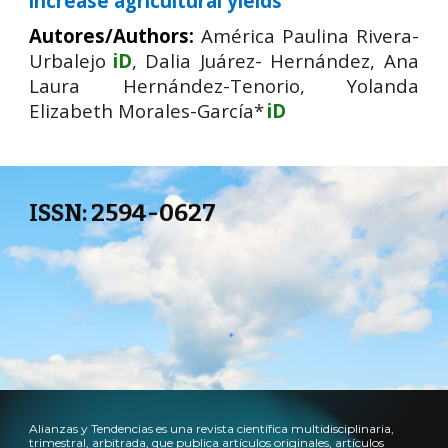
increase agricultural yields
Autores/Authors:
América Paulina Rivera-
Urbalejo
iD
, Dalia Juárez- Hernández, Ana
Laura Hernández-Tenorio, Yolanda
Elizabeth Morales-García*
iD
2594-0627
ISSN: 
Alianzas y Tendencias es una revista científica multidisciplinaria,
trimestral, arbitrada, que publica artículos originales, artículos