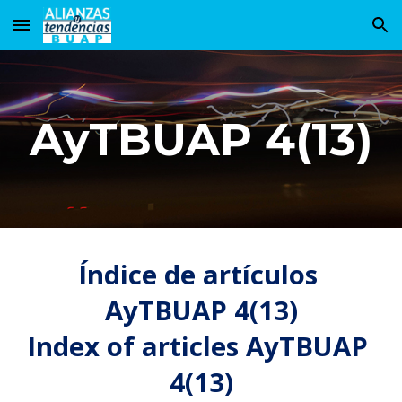
Skip to main content
Skip to navigation
AyTBUAP 4(13)
Índice de artículos 
AyTBUAP 4(1
3
)
Index of articles AyTBUAP 
4(1
3
)